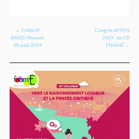
Navigation
←
Collectif
Congrès AFPEN
RASED Réunion
2019 : les CR
de
28 août 2019
FNAME
→
l’article