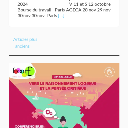
2024 V 11 et S 12 octobre
Bourse du travail Paris AGECA 28 nov 29 nov
En
30 nov 30 nov Paris
[…]
savoir
plus
surCalendrier
Réunions
Articles plus
FNAME
anciens
←
2024/2025