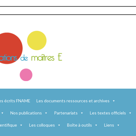
es écrits FNAME
Les documents ressources et archives
Nos publications
Partenariats
Les textes officiels
entifique
Les colloques
Boîte à outils
Liens