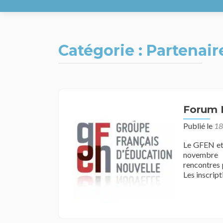
Catégorie :
Partenair
Navigation
Forum M
des
Publié le
18
articles
Le GFEN et 
novembre à
rencontres 
Les inscript