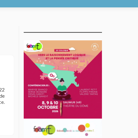
 22
de
ce.