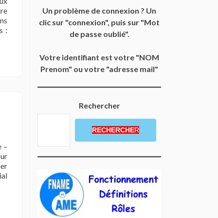
ux
Un problème de connexion ? Un
re
ons
clic sur "connexion", puis sur "Mot
s :
de passe oublié".
Votre identifiant est votre "NOM
ctions
Prenom" ou votre "adresse mail"
ives
tissages
Rechercher
RECHERCHE
R
e –
our
er
ial
risation