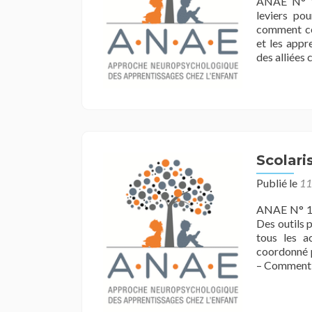
ANAE N° 19
leviers po
comment ces
et les appr
des alliées 
Scolaris
Publié le
11
ANAE N° 194
Des outils 
tous les a
coordonné p
– Comment 