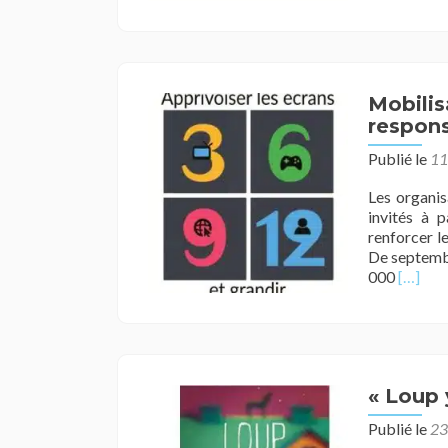
Mobilis
respons
Publié le
11
Les organisa
invités à p
renforcer le
De septembr
En
000
[…]
savoir
plus
surMob
de
la
« Loup 
société
civile
Publié le
23
pour