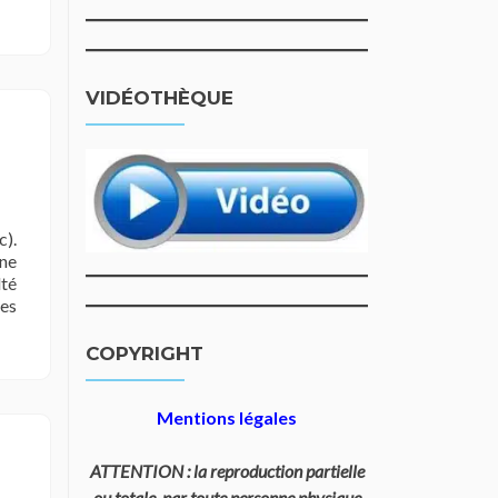
VIDÉOTHÈQUE
c).
une
lté
ues
COPYRIGHT
Mentions légales
ATTENTION : la reproduction partielle
ou totale, par toute personne physique