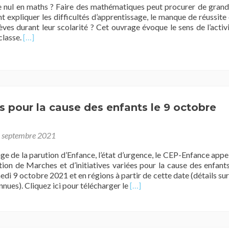
une
ul en maths ? Faire des mathématiques peut procurer de gran
confirmation
nt expliquer les difficultés d’apprentissage, le manque de réussite
de
es durant leur scolarité ? Cet ouvrage évoque le sens de l’activ
leurs
En
classe.
[…]
missions
savoir
plus
surM.O.
ROUX
/
Nul
 pour la cause des enfants le 9 octobre
en
maths,
pourquoi
 septembre 2021
moi
?
age de la parution d’Enfance, l’état d’urgence, le CEP-Enfance appe
ation de Marches et d’initiatives variées pour la cause des enfant
edi 9 octobre 2021 et en régions à partir de cette date (détails sur
En
onnues). Cliquez ici pour télécharger le
[…]
savoir
plus
surMarches
pour