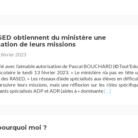
SED obtiennent du ministère une
ation de leurs missions
 février 2023
lié avec l’aimable autorisation de Pascal BOUCHARD (©Tout’Edu
colaire le lundi 13 février 2023. « Le ministère n’a pas en tête 
 des RASED. » Les réseaux d’aide spécialisés aux élèves en difficu
rsuivre leurs missions, mais une réflexion sur les rôles spécifiq
En
ants spécialisés ADP et ADR (aides à « dominante
[…]
savoir
plus
surLes
RASED
obtiennent
pourquoi moi ?
du
ministère