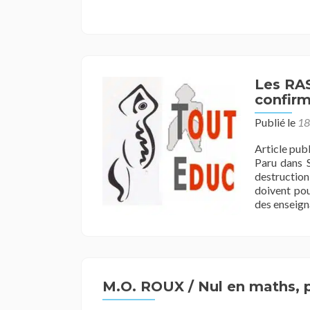
Les RA
confirm
Publié le
18
Article pub
Paru dans S
destruction
doivent pou
des enseign
M.O. ROUX / Nul en maths, 