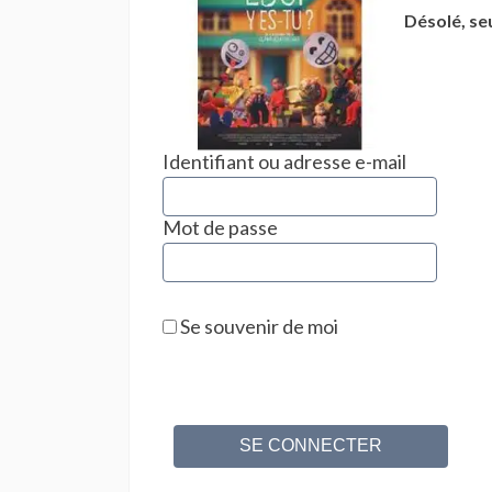
une
Désolé, se
IA
respon
au
service
de
tous
Identifiant ou adresse e-mail
Mot de passe
Se souvenir de moi