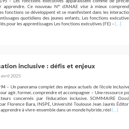
5 – Les fonctions exécutives apparaissent comme de précie
ur apprendre. Ce nouveau N° d’ANAE vise à mieux comprend
 fonctions se développent et se manifestent dans les interacti
entissages quotidiens des jeunes enfants. Les fonctions exécutive
En
clés pour les apprentissages Les fonctions exécutives (FE) –
[…]
savoir
plus
surFon
exécut
et
Appren
chez
ation inclusive : défis et enjeux
l’enfant
 avril 2025
 – Un panorama complet des enjeux actuels de l’école inclusiv
pour agir, former, comprendre et accompagner – Une ressource p
cteurs concernés par l’éducation inclusive. SOMMAIRE Dossi
ar Florence Bara, INSPE, Université Toulouse Jean Jaurès Éditor
En
apprendre à vivre-ensemble dans un monde hybride, réel
[…]
savoir
plus
surScola