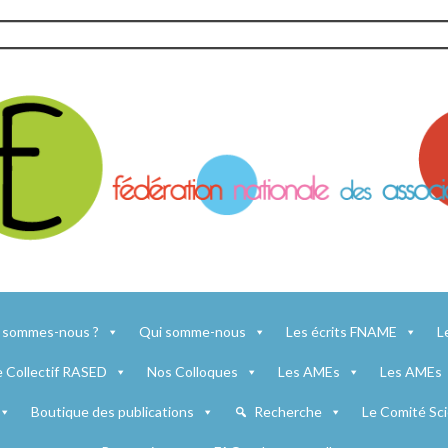
 sommes-nous ?
Qui somme-nous
Les écrits FNAME
L
e Collectif RASED
Nos Colloques
Les AMEs
Les AMEs
Boutique des publications
Recherche
Le Comité Sci