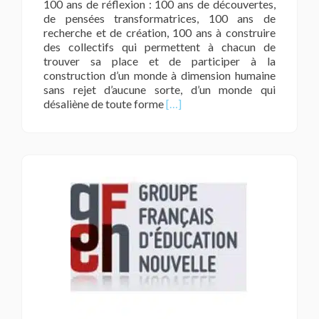
100 ans de réflexion : 100 ans de découvertes,
de pensées transformatrices, 100 ans de
recherche et de création, 100 ans à construire
des collectifs qui permettent à chacun de
trouver sa place et de participer à la
construction d’un monde à dimension humaine
sans rejet d’aucune sorte, d’un monde qui
En
désaliène de toute forme
[…]
savoir
plus
surCongrès
2022
/
11,
12
et
13
novembre