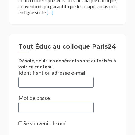
conférenciers présents lors de chaque colloque,
convention qui garantit que les diaporamas mis
En
en ligne sur le
[…]
savoir
plus
surLes
diaporamas
des
Tout Éduc au colloque Paris24
intervenants
ROUBAIX
2025
Désolé, seuls les adhérents sont autorisés à
voir ce contenu.
Identifiant ou adresse e-mail
Mot de passe
Se souvenir de moi