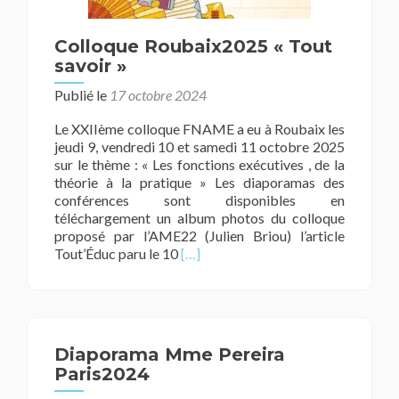
Colloque Roubaix2025 « Tout
savoir »
Publié le
17 octobre 2024
Le XXIIème colloque FNAME a eu à Roubaix les
jeudi 9, vendredi 10 et samedi 11 octobre 2025
sur le thème : « Les fonctions exécutives , de la
théorie à la pratique » Les diaporamas des
conférences sont disponibles en
téléchargement un album photos du colloque
proposé par l’AME22 (Julien Briou) l’article
En
Tout’Éduc paru le 10
[…]
savoir
plus
surColloque
Roubaix2025
« Tout
Diaporama Mme Pereira
savoir »
Paris2024