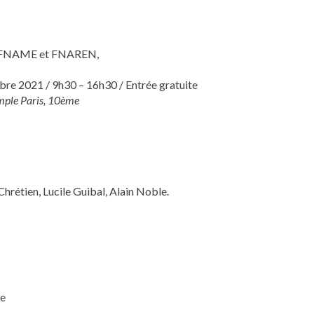
N, FNAME et FNAREN,
e 2021 / 9h30 – 16h30 / Entrée gratuite
mple Paris, 10ème
rétien, Lucile Guibal, Alain Noble.
re