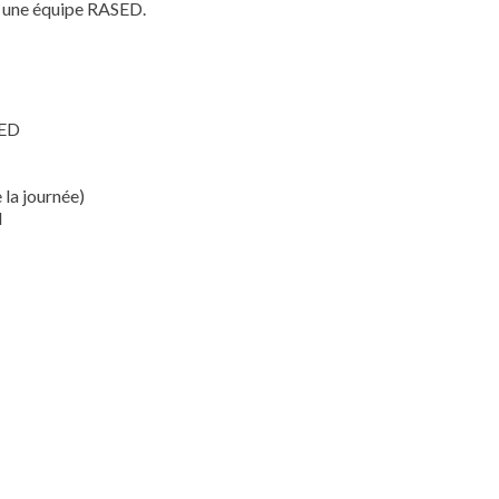
c une équipe RASED.
SED
la journée)
N