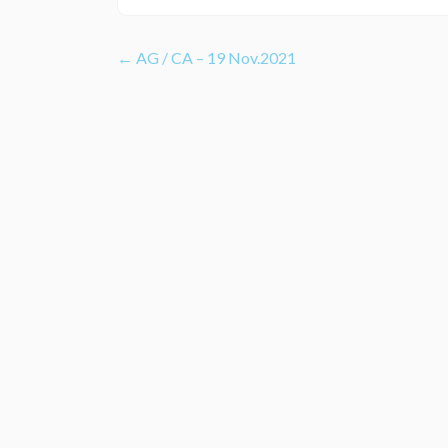
Navigation
←
AG / CA – 19 Nov.2021
de
l’article