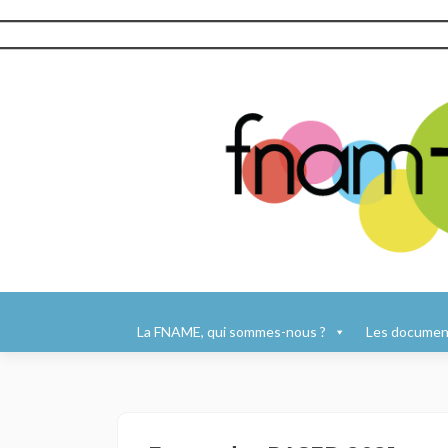
Aller
au
La FNAME, qui sommes-nous ?
Les document
contenu
principal