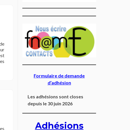
 de
our
est
les
Formulaire de demande
d’adhésion
Les adhésions sont closes
depuis le 30 juin 2026
Adhésions
ges