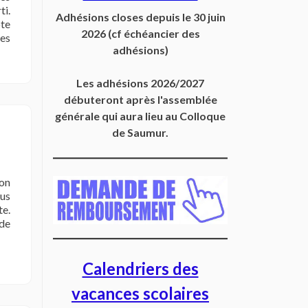
i.
Adhésions closes depuis
le 30 juin
pte
2026
(cf échéancier des
des
adhésions)
Les adhésions 2026/2027
ME/RETZ7
débuteront après l'assemblée
générale qui aura lieu au Colloque
e
de Saumur.
ion
ous
te.
urelle
 de
ssages »
Calendriers des
vacances scolaires