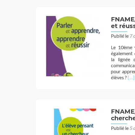
FNAME/R
et réuss
Publié le
7 
Le 10ème v
également 
la lignée 
communicati
pour appren
En
élèves ?
[…]
sav
plu
su
:
« P
FNAME/
et
cherche
app
app
Publié le
5 
et