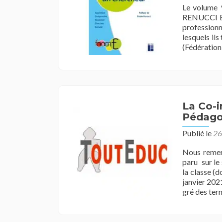
réu
Le volume 9
RENUCCI Bo
professionn
lesquels ils
(Fédératio
La Co-i
Pédago
Publié le
26
Nous remerc
paru sur le
la classe (
janvier 2021
gré des te