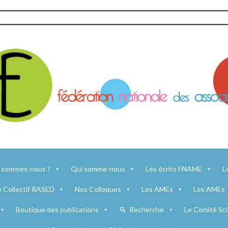
 sommes-nous ?
Qui somme-nous
Les écrits FNAME
L
e Collectif RASED
Nos Colloques
Les AMEs
Les AMEs
Boutique des publications
Recherche
Le Comité Sci