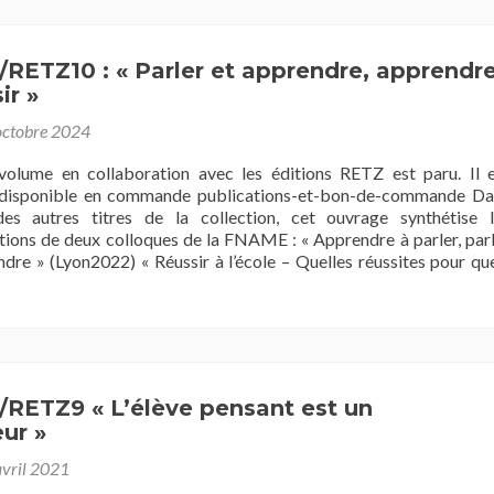
ETZ10 : « Parler et apprendre, apprendr
ir »
octobre 2024
olume en collaboration avec les éditions RETZ est paru. Il e
disponible en commande publications-et-bon-de-commande Da
des autres titres de la collection, cet ouvrage synthétise l
ons de deux colloques de la FNAME : « Apprendre à parler, par
dre » (Lyon2022) « Réussir à l’école – Quelles réussites pour qu
oir
s
rFNAME/RETZ10
arler
RETZ9 « L’élève pensant est un
ur »
rendre,
rendre
avril 2021