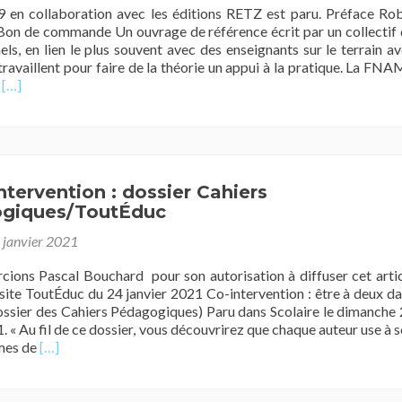
ssir »
 en collaboration avec les éditions RETZ est paru. Préface Ro
n de commande Un ouvrage de référence écrit par un collectif
els, en lien le plus souvent avec des enseignants sur le terrain a
 travaillent pour faire de la théorie un appui à la pratique. La FN
En
n
[…]
savoir
plus
surFNAME/RETZ9
« L’élève
pensant
ntervention : dossier Cahiers
est
giques/ToutÉduc
un
chercheur »
 janvier 2021
ions Pascal Bouchard pour son autorisation à diffuser cet arti
 site ToutÉduc du 24 janvier 2021 Co-intervention : être à deux d
dossier des Cahiers Pédagogiques) Paru dans Scolaire le dimanche
. « Au fil de ce dossier, vous découvrirez que chaque auteur use à 
En
rmes de
[…]
savoir
plus
surLa