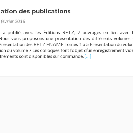
ation des publications
 février 2018
 publié, avec les Éditions RETZ, 7 ouvrages en lien avec l
 Nous vous proposons une présentation des différents volumes
e Présentation des RETZ FNAME Tomes 1 à 5 Présentation du vol
ion du volume 7 Les colloques font l’objet d’un enregistrement vid
En
strements sont disponibles sur commande.
[…]
savoir
plus
surPrésentation
des
publications