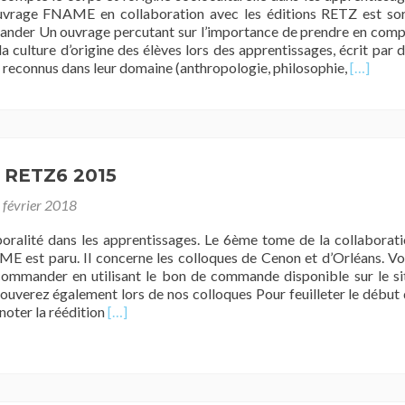
vrage FNAME en collaboration avec les éditions RETZ est sort
nder Un ouvrage percutant sur l’importance de prendre en com
la culture d’origine des élèves lors des apprentissages, écrit par 
En
s reconnus dans leur domaine (anthropologie, philosophie,
[…]
savoir
plus
surFNA
:
« Prendr
RETZ6 2015
en
compte
 février 2018
le
corps
oralité dans les apprentissages. Le 6ème tome de la collaborat
et
 est paru. Il concerne les colloques de Cenon et d’Orléans. V
l’origine
ommander en utilisant le bon de commande disponible sur le si
sociocult
rouverez également lors de nos colloques Pour feuilleter le début
dans
En
noter la réédition
[…]
les
savoir
apprenti
plus
surFNAME
RETZ6
2015