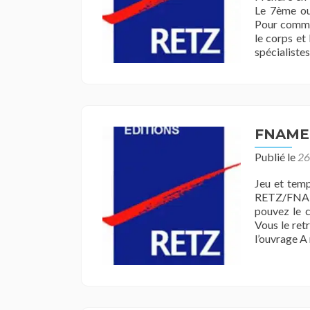
Le 7ème ou
Pour comma
le corps et 
spécialiste
FNAME 
Publié le
26
Jeu et temp
RETZ/FNAME
pouvez le c
Vous le ret
l’ouvrage A 