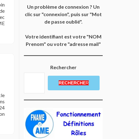
bin
Un problème de connexion ? Un
 de
clic sur "connexion", puis sur "Mot
vec
de passe oublié".
AME
Votre identifiant est votre "NOM
Prenom" ou votre "adresse mail"
Rechercher
RECHERCHE
R
cle
ans
 24
son