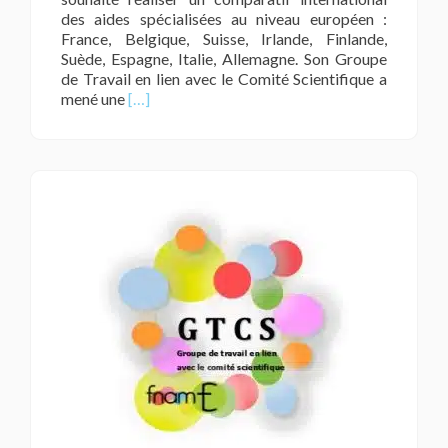
des aides spécialisées au niveau européen :
France, Belgique, Suisse, Irlande, Finlande,
Suède, Espagne, Italie, Allemagne. Son Groupe
de Travail en lien avec le Comité Scientifique a
En
mené une
[…]
savoir
plus
surInteraction
Spécial
GTCS
Mars
2019