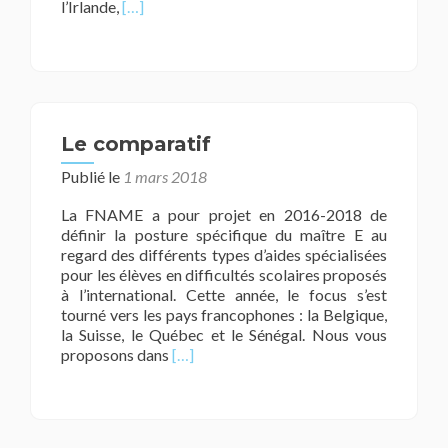
En
l’Irlande,
[…]
savoir
plus
surLe
compte
rendu
Le comparatif
Publié le
1 mars 2018
La FNAME a pour projet en 2016-2018 de
définir la posture spécifique du maître E au
regard des différents types d’aides spécialisées
pour les élèves en difficultés scolaires proposés
à l’international. Cette année, le focus s’est
tourné vers les pays francophones : la Belgique,
la Suisse, le Québec et le Sénégal. Nous vous
En
proposons dans
[…]
savoir
plus
surLe
comparatif