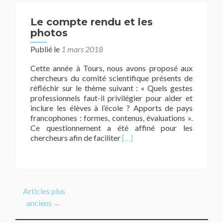
Le compte rendu et les
photos
Publié le
1 mars 2018
Cette année à Tours, nous avons proposé aux
chercheurs du comité scientifique présents de
réfléchir sur le thème suivant : « Quels gestes
professionnels faut-il privilégier pour aider et
inclure les élèves à l’école ? Apports de pays
francophones : formes, contenus, évaluations ».
Ce questionnement a été affiné pour les
En
chercheurs afin de faciliter
[…]
savoir
plus
surLe
compte
rendu
Articles plus
et
anciens
←
les
photos