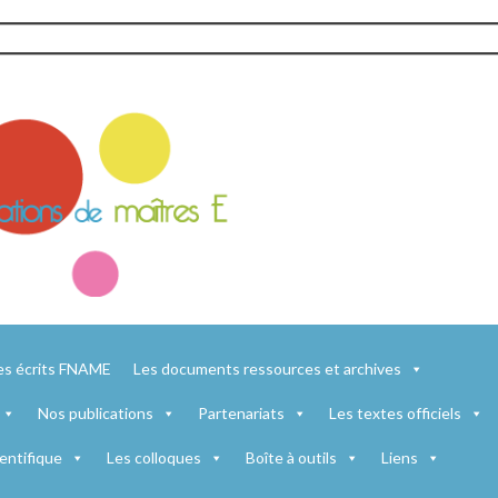
es écrits FNAME
Les documents ressources et archives
Nos publications
Partenariats
Les textes officiels
entifique
Les colloques
Boîte à outils
Liens