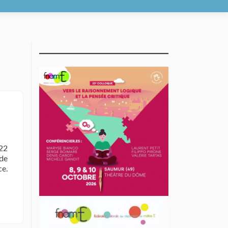
 22
de
ce.