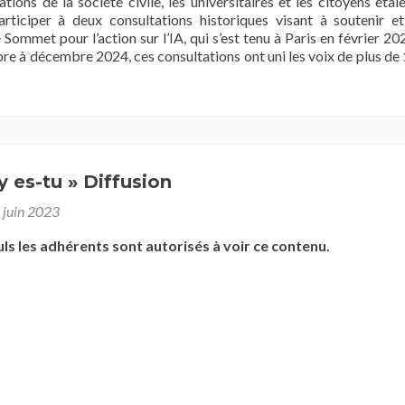
tions de la société civile, les universitaires et les citoyens étai
articiper à deux consultations historiques visant à soutenir e
 Sommet pour l’action sur l’IA, qui s’est tenu à Paris en février 20
e à décembre 2024, ces consultations ont uni les voix de plus de
ilisation
y es-tu » Diffusion
 juin 2023
uls les adhérents sont autorisés à voir ce contenu.
sable