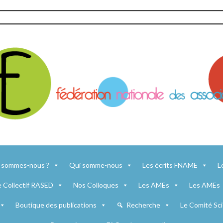
 sommes-nous ?
Qui somme-nous
Les écrits FNAME
L
e Collectif RASED
Nos Colloques
Les AMEs
Les AMEs
Boutique des publications
Recherche
Le Comité Sci