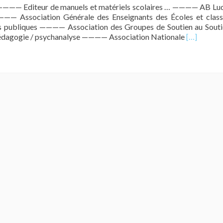
———— Editeur de manuels et matériels scolaires … ———— AB Lud
——— Association Générale des Enseignants des Écoles et class
s publiques ———— Association des Groupes de Soutien au Souti
En
édagogie / psychanalyse ———— Association Nationale
[…]
savoir
plus
surLe
coin
partenaire