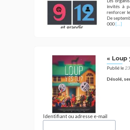
Les organisa
invités à p
renforcer le
De septembr
En
000
[…]
savoir
plus
surMob
de
la
« Loup 
société
civile
Publié le
23
pour
une
Désolé, se
IA
respon
au
service
de
tous
Identifiant ou adresse e-mail