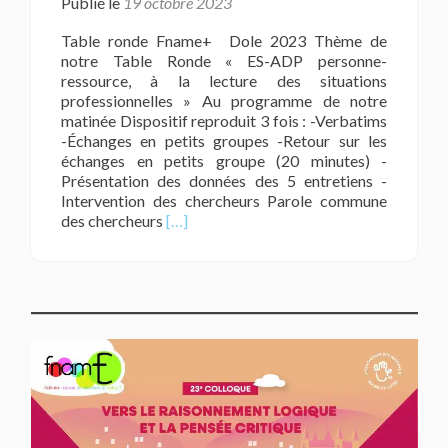
Publié le
19 octobre 2023
Table ronde Fname+ Dole 2023 Thème de
notre Table Ronde « ES-ADP personne-
ressource, à la lecture des situations
professionnelles » Au programme de notre
matinée Dispositif reproduit 3 fois : -Verbatims
-Échanges en petits groupes -Retour sur les
échanges en petits groupe (20 minutes) -
Présentation des données des 5 entretiens -
Intervention des chercheurs Parole commune
En
des chercheurs
[…]
savoir
plus
surFNAME+
:
Table
ronde
Dole2023