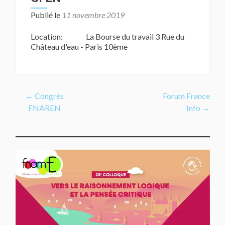
Publié le
11 novembre 2019
Location:
La Bourse du travail 3 Rue du
Château d'eau - Paris 10ème
Navigation
←
Congrès
Forum France
FNAREN
Info
→
de
l’article