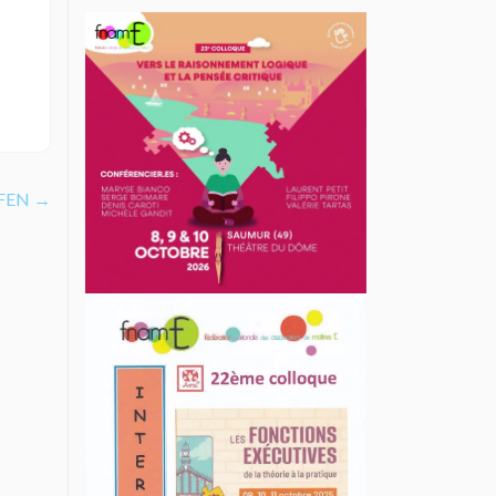
FEN
→