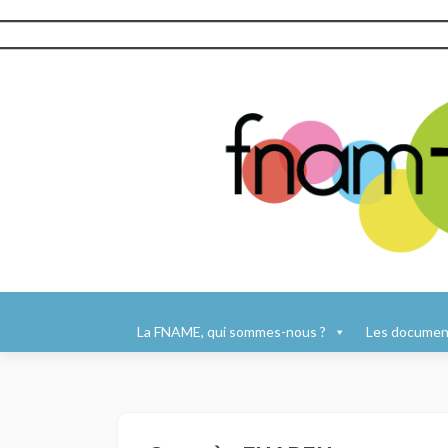
Aller
au
La FNAME, qui sommes-nous ?
Les document
contenu
principal