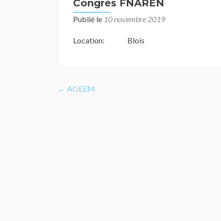
Congrès FNAREN
Publié le
10 novembre 2019
Location:
Blois
Navigation
←
AGEEM
de
l’article