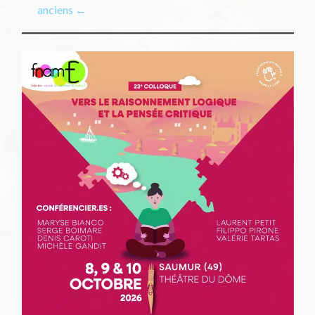
anciens
←