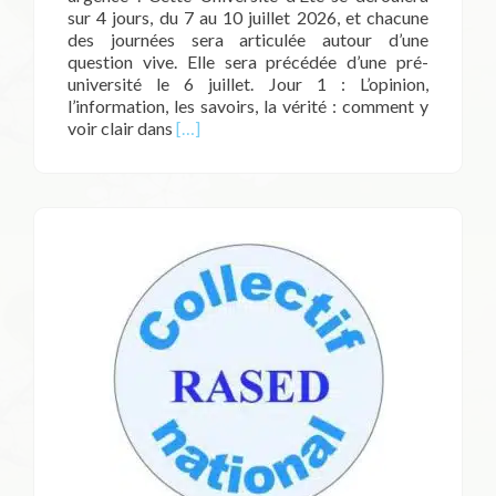
sur 4 jours, du 7 au 10 juillet 2026, et chacune
des journées sera articulée autour d’une
question vive. Elle sera précédée d’une pré-
université le 6 juillet. Jour 1 : L’opinion,
l’information, les savoirs, la vérité : comment y
En
voir clair dans
[…]
savoir
plus
surUniversité
d’été
:
7-
8-
9-
10
juillet
2026
à
Besançon