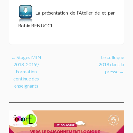
La présentation de l’Atelier de et par
Robin RENUCCI
Navigation
←
Stages MIN
Le colloque
2018-2019 /
2018 dans la
de
Formation
presse
→
l’article
continue des
enseignants