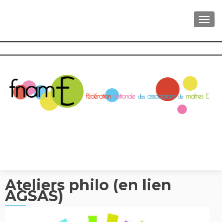
AFFI
Ateliers philo (en lien
AGSAS)