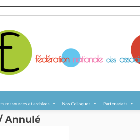
s ressources et archives
Nos Colloques
Partenariats
/ Annulé