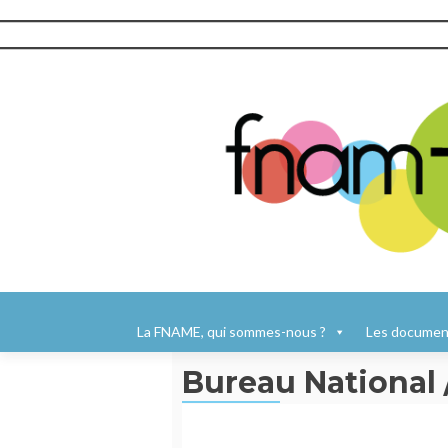
Aller
au
La FNAME, qui sommes-nous ?
Les document
contenu
Bureau National 
principal