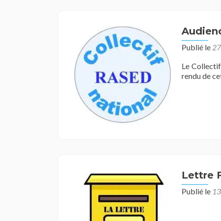
d
:
7
Audienc
8
9
Publié le
27
1
ju
Le Collecti
2
rendu de cet
à
B
Lettre
Publié le
13