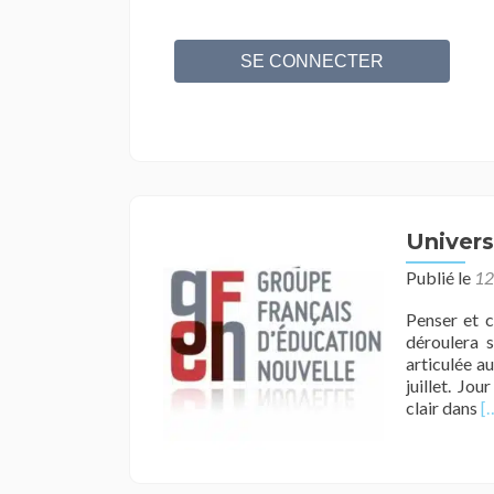
Univers
Publié le
12
Penser et c
déroulera s
articulée au
juillet. Jou
E
clair dans
[
s
p
s