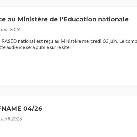
’été
-
e au Ministère de l’Education nationale
-
-
 mai 2026
0
illet
f RASED national est reçu au Ministère mercredi 03 juin. Le com
026
te audience sera publié sur le site.
esançon
 FNAME 04/26
 avril 2026