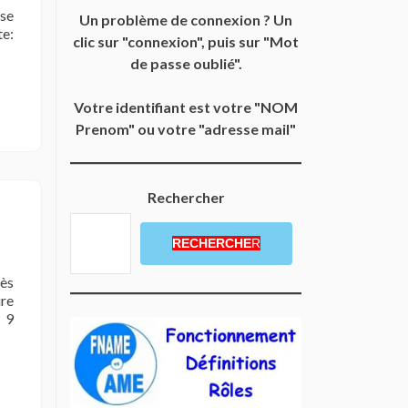
sse
Un problème de connexion ? Un
te:
clic sur "connexion", puis sur "Mot
de passe oublié".
Votre identifiant est votre "NOM
Prenom" ou votre "adresse mail"
Rechercher
RECHERCHE
R
ès
ire
 9