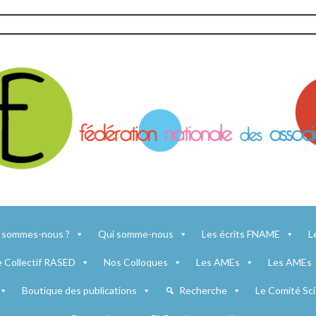
 sommes-nous ?
Qui somme-nous
Les écrits FNAME
L
e Collectif RASED
Nos Colloques
Les AMEs
Les AMEs
Boutique des publications
Recherche
Le Comité Sci