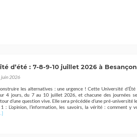
ité d’été : 7-8-9-10 juillet 2026 à Besançon
 juin 2026
onstruire les alternatives : une urgence ! Cette Université d’Été
ur 4 jours, du 7 au 10 juillet 2026, et chacune des journées s
tour d’une question vive. Elle sera précédée d’une pré-université l
r 1 : L’opinion, l’information, les savoirs, la vérité : comment y v
n
…]
avoir
lus
urUniversité