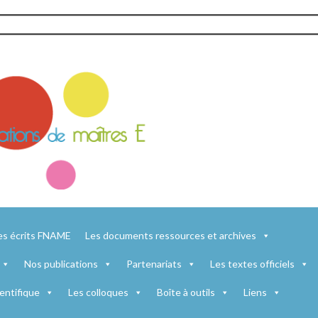
es écrits FNAME
Les documents ressources et archives
Nos publications
Partenariats
Les textes officiels
entifique
Les colloques
Boîte à outils
Liens