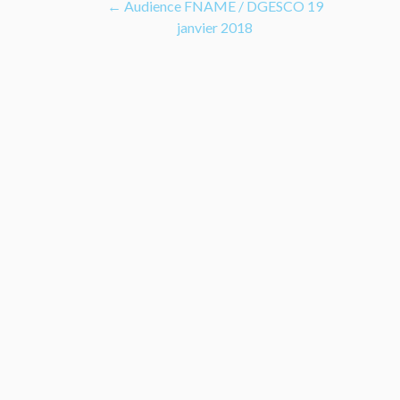
Navigation
←
Audience FNAME / DGESCO 19
janvier 2018
de
l’article