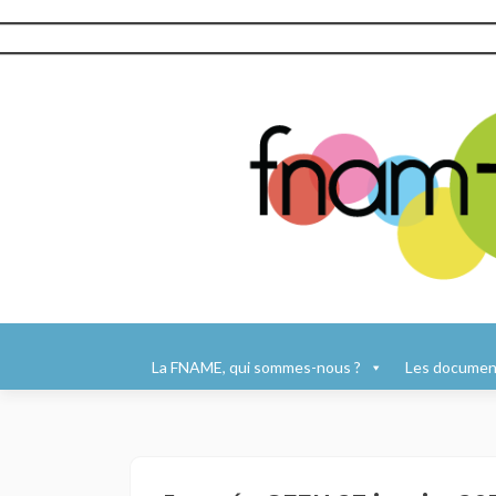
Aller
au
La FNAME, qui sommes-nous ?
Les document
contenu
principal