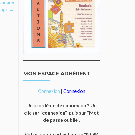
our une
ayage
→
MON ESPACE ADHÉRENT
Connexion
|
Connexion
Un problème de connexion ? Un
clic sur "connexion", puis sur "Mot
de passe oublié".
Votre identifiant est votre "NOM