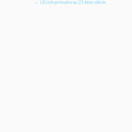
Navigation
←
L’Ecole primaire au 21 ème siècle
de
l’article