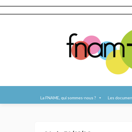
Aller
au
La FNAME, qui sommes-nous ?
Les document
contenu
principal