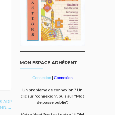
MON ESPACE ADHÉRENT
Connexion
|
Connexion
Un problème de connexion ? Un
clic sur "connexion", puis sur "Mot
ES-ADP
de passe oublié".
 TND.
→
Votre identifiant est votre "NOM