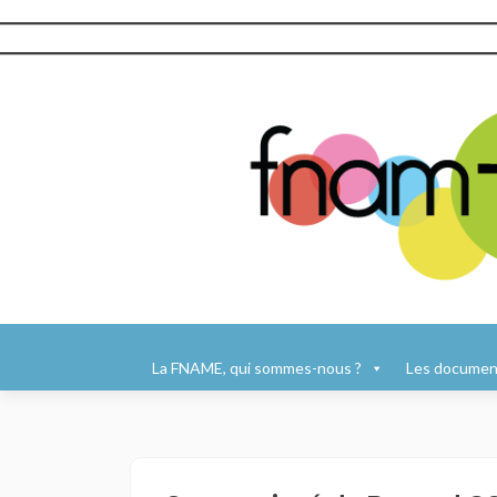
Aller
au
La FNAME, qui sommes-nous ?
Les document
contenu
principal