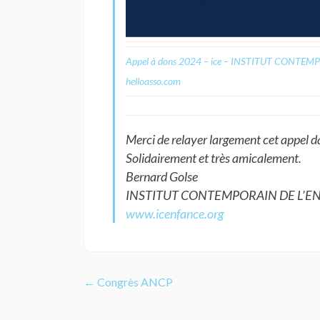
Appel à dons 2024 – ice – INSTITUT CONTE
helloasso.com
Merci de relayer largement cet appel d
Solidairement et très amicalement.
Bernard Golse
INSTITUT CONTEMPORAIN DE L’E
www.icenfance.org
Navigation
←
Congrès ANCP
de