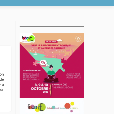
on
 de
y a
eur