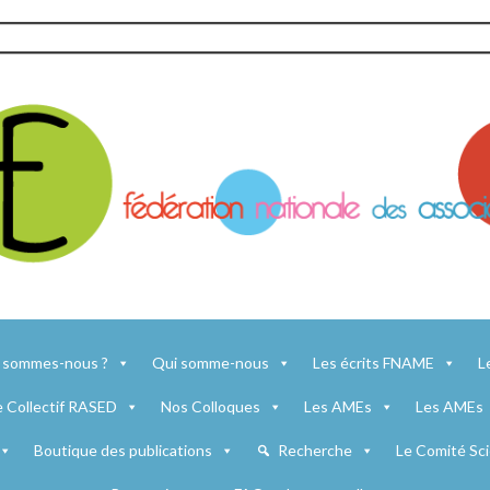
 sommes-nous ?
Qui somme-nous
Les écrits FNAME
L
e Collectif RASED
Nos Colloques
Les AMEs
Les AMEs
Boutique des publications
Recherche
Le Comité Sci