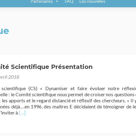
Partenaires
FAQ
Les nouvelles
ue
té Scientifique Présentation
avril 2018
scientifique (CS) « Dynamiser et faire évoluer notre réflexi
elle : le Comité scientifique nous permet de croiser nos questions
 les apports et le regard distancié et réflexif des chercheurs. » Il 
nées déjà….en 1996, des maîtres E décidaient de témoigner de l
En
d’inviter à
[…]
savoir
plus
surLe