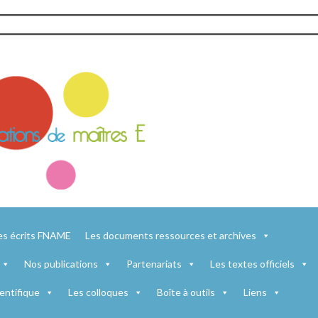
es écrits FNAME
Les documents ressources et archives
Nos publications
Partenariats
Les textes officiels
entifique
Les colloques
Boîte à outils
Liens