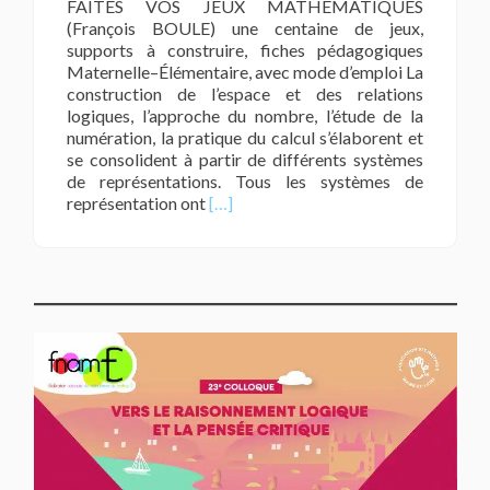
FAITES VOS JEUX MATHEMATIQUES
(François BOULE) une centaine de jeux,
supports à construire, fiches pédagogiques
Maternelle–Élémentaire, avec mode d’emploi La
construction de l’espace et des relations
logiques, l’approche du nombre, l’étude de la
numération, la pratique du calcul s’élaborent et
se consolident à partir de différents systèmes
de représentations. Tous les systèmes de
En
représentation ont
[…]
savoir
plus
surBOULE
François
/
Faites
vos
jeux