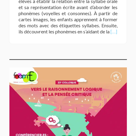
élèves à établir la relation entre la syllabe orale
et sa représentation écrite avant d’aborder les
phonèmes (voyelles et consonnes). À partir de
cartes images, les enfants apprennent à former
des mots avec des étiquettes syllabes. Ensuite,
En
ils découvrent les phonèmes en s’aidant de la
[…]
savoir
plus
surLe
train
des
mots