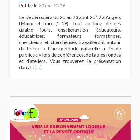
Publié le
24 mai 2019
Le se déroulera du 20 au 23 août 2019 à Angers
(Maine-et-Loire / 49). Tout au long de ces
quatre jours, enseignant·e·s, éducateurs,
éducatrices, formateurs, formatrices,
chercheurs et chercheuses travailleront autour
du thème « Une méthode naturelle à l’école
publique » lors de conférences, de tables rondes
et d’ateliers. Vous trouverez la présentation
En
dans le
[…]
savoir
plus
sur54e
Congrès
international
de
l’ICEM-
pédagogie
Freinet