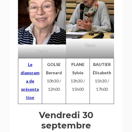
Texte
Texte
Le
GOLSE
PLANE
BAUTIER
diaporam
Bernard
Sylvie
Élisabeth
a de
10h30 /
13h30 /
15h30 /
présenta
12h00
15h00
17h00
tion
Vendredi 30
septembre