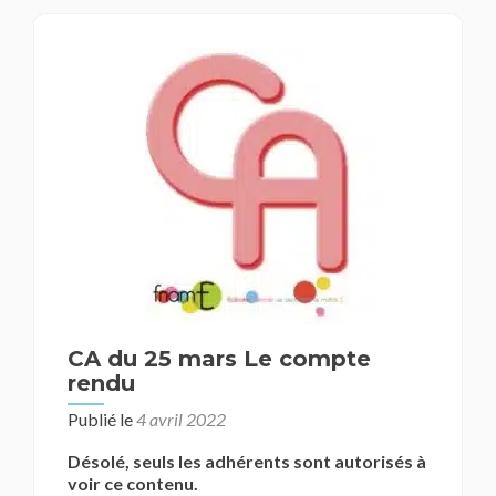
FNAME
au
Congrès
FNAREN
CA du 25 mars Le compte
rendu
Publié le
4 avril 2022
Désolé, seuls les adhérents sont autorisés à
voir ce contenu.