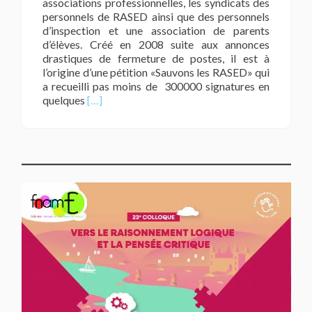
associations professionnelles, les syndicats des
personnels de RASED ainsi que des personnels
d’inspection et une association de parents
d’élèves. Créé en 2008 suite aux annonces
drastiques de fermeture de postes, il est à
l’origine d’une pétition «Sauvons les RASED» qui
a recueilli pas moins de 300000 signatures en
En
quelques
[…]
savoir
plus
surHistorique
du
Collectif
RASED