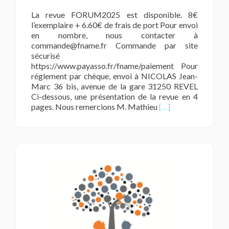
La revue FORUM2025 est disponible. 8€
l’exemplaire + 6.60€ de frais de port Pour envoi
en nombre, nous contacter à
commande@fname.fr Commande par site
sécurisé
https://www.payasso.fr/fname/paiement Pour
réglement par chèque, envoi à NICOLAS Jean-
Marc 36 bis, avenue de la gare 31250 REVEL
Ci-dessous, une présentation de la revue en 4
En
pages. Nous remercions M. Mathieu
[…]
savoir
plus
surRASED
et
parents
d’élèves,
quels
liens
?