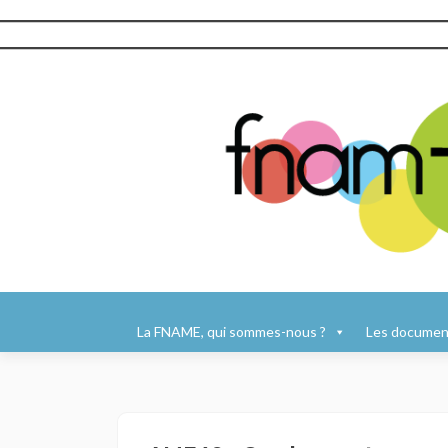
Aller
au
La FNAME, qui sommes-nous ?
Les document
contenu
principal