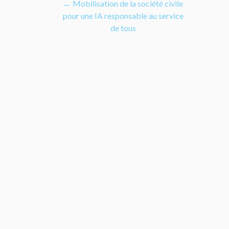
Navigation
←
Mobilisation de la société civile
pour une IA responsable au service
de
de tous
l’article