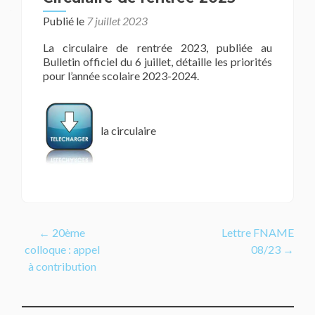
Publié le
7 juillet 2023
La circulaire de rentrée 2023, publiée au
Bulletin officiel du 6 juillet, détaille les priorités
pour l’année scolaire 2023-2024.
la circulaire
Navigation
←
20ème
Lettre FNAME
colloque : appel
08/23
→
de
à contribution
l’article