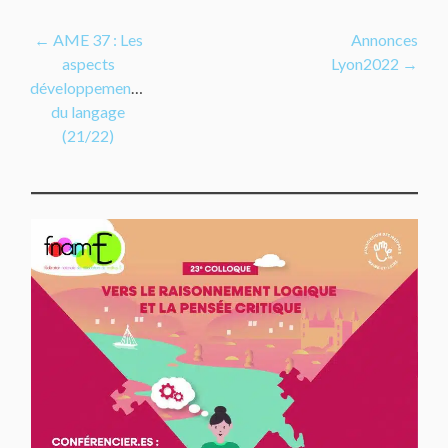
Navigation
←
AME 37 : Les
Annonces
aspects
Lyon2022
→
de
développementaux
l’article
du langage
(21/22)