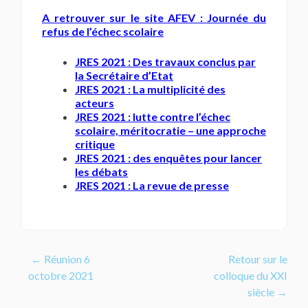
A retrouver sur le site AFEV : Journée du
refus de l’échec scolaire
JRES 2021 : Des travaux conclus par
la Secrétaire d’Etat
JRES 2021 : La multiplicité des
acteurs
JRES 2021 : lutte contre l’échec
scolaire, méritocratie – une approche
critique
JRES 2021 : des enquêtes pour lancer
les débats
JRES 2021 : La revue de presse
Navigation
←
Réunion 6
Retour sur le
octobre 2021
colloque du XXI
de
siècle
→