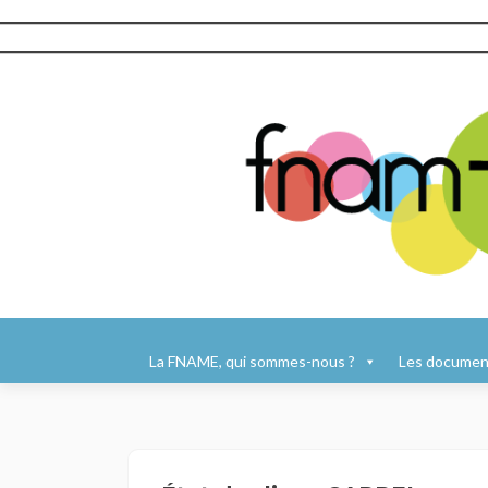
Aller
au
La FNAME, qui sommes-nous ?
Les document
contenu
principal