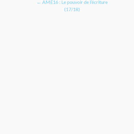
Navigation
←
AME16 : Le pouvoir de l’écriture
(17/18)
de
l’article