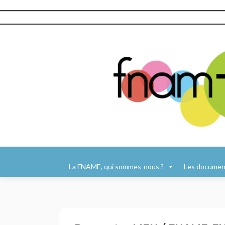
Aller
au
La FNAME, qui sommes-nous ?
Les document
contenu
principal