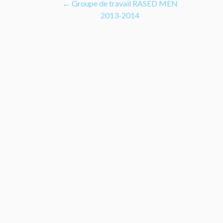
Navigation
←
Groupe de travail RASED MEN
2013-2014
de
l’article