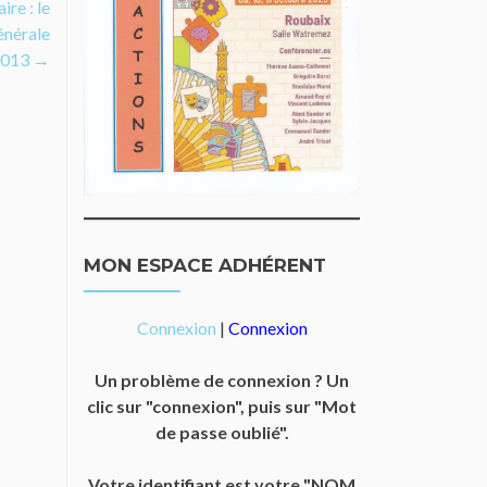
ire : le
énérale
2013
→
MON ESPACE ADHÉRENT
Connexion
|
Connexion
Un problème de connexion ? Un
clic sur "connexion", puis sur "Mot
de passe oublié".
Votre identifiant est votre "NOM