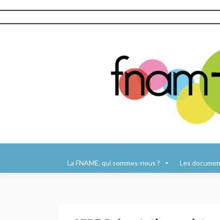
Aller
au
La FNAME, qui sommes-nous ?
Les document
contenu
principal