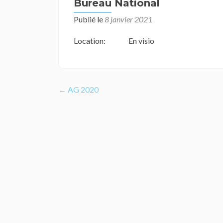
Bureau National
Publié le
8 janvier 2021
Location:
En visio
Navigation
←
AG 2020
de
l’article