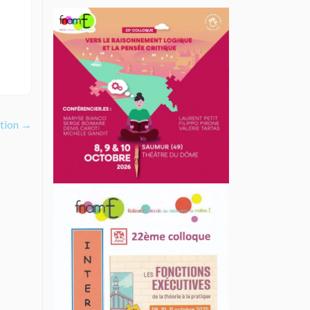
ation
→