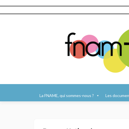
Aller
au
La FNAME, qui sommes-nous ?
Les document
contenu
principal