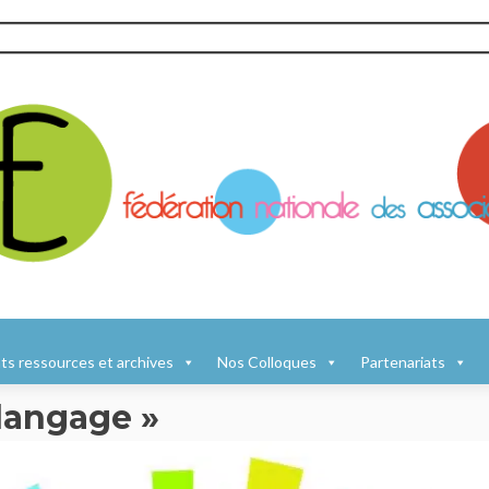
s ressources et archives
Nos Colloques
Partenariats
langage »