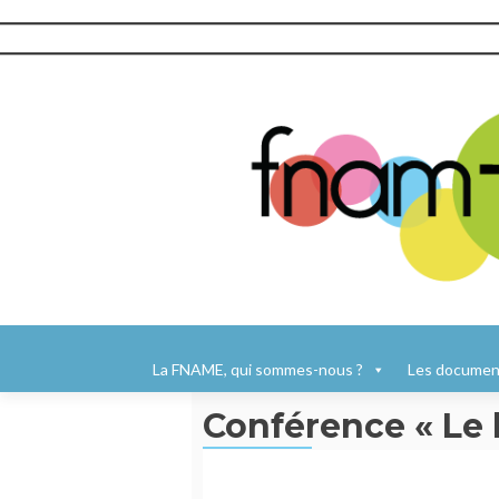
Aller
au
La FNAME, qui sommes-nous ?
Les document
contenu
Conférence « Le 
principal