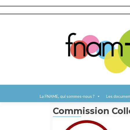
Aller
au
La FNAME, qui sommes-nous ?
Les document
contenu
Commission Collo
principal